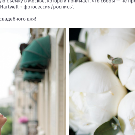
ю съёмку в Москве, который понимает, что сборы — не пр
artwell + фотосессия/роспись”.
свадебного дня!