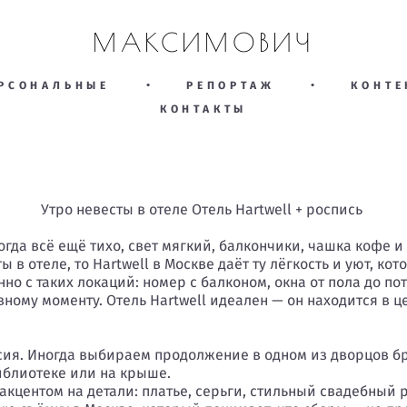
МАКСИМОВИЧ
РСОНАЛЬНЫЕ
•
РЕПОРТАЖ
•
КОНТЕ
КОНТАКТЫ
Утро невесты в отеле Отель Hartwell + роспись
когда всё ещё тихо, свет мягкий, балкончики, чашка кофе 
ы в отеле, то Hartwell в Москве даёт ту лёгкость и уют, к
о с таких локаций: номер с балконом, окна от пола до пото
авному моменту. Отель Hartwell идеален — он находится в 
сия. Иногда выбираем продолжение в одном из дворцов б
иблиотеке или на крыше.
 акцентом на детали: платье, серьги, стильный свадебный